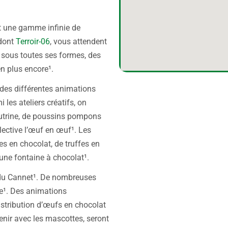
t une gamme infinie de
 dont
Terroir-06
, vous attendent
s sous toutes ses formes, des
en plus encore¹.
Fête chocolat Le Cannet
r des différentes animations
 les ateliers créatifs, on
eutrine, de poussins pompons
lective l’œuf en œuf¹. Les
es en chocolat, de truffes en
 une fontaine à chocolat¹.
 du Cannet¹. De nombreuses
ée¹. Des animations
stribution d’œufs en chocolat
nir avec les mascottes, seront