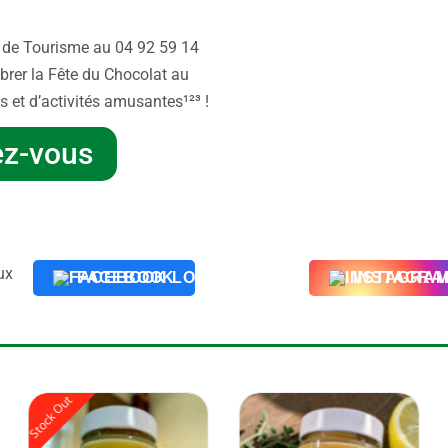
e de Tourisme au 04 92 59 14
ébrer la Fête du Chocolat au
s et d’activités amusantes¹²³ !
ez-vous
ux
FACEBOOK
INSTAGRA
Stock Out