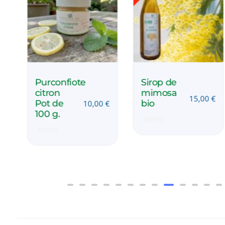
Purconfiote
Sirop de
citron
mimosa
15,00
€
Pot de
bio
€
10,00
€
100 g.
Note
0
Note
sur
0
5
sur
5