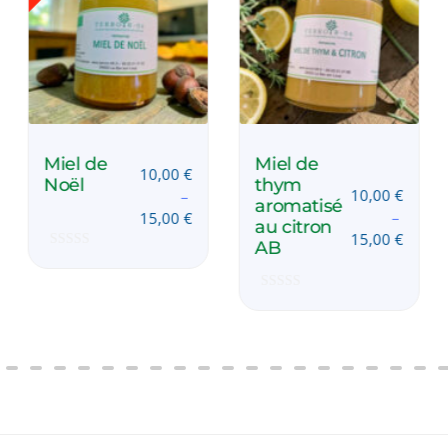
Miel de
Miel de
10,00
€
Noël
thym
10,00
€
–
aromatisé
–
15,00
€
au citron
15,00
€
AB
Note
0
sur
5
Note
0
sur
5