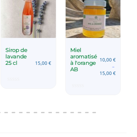
Sirop de
Miel
lavande
aromatisé
10,00
€
25 cl
à l'orange
15,00
€
–
AB
15,00
€
Note
0
Note
sur
0
5
sur
5