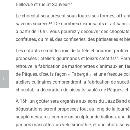
Bellevue et rue St-Sauveur¹².
Le chocolat sera présent sous toutes ses formes, offran
saveurs sucrées¹². De nombreux exposants et artisans,
à partir de 10h¹. Vous pourrez y découvrir des chocolat
confitures, du miel, des confiseries, des pâtisseries et bi
Les enfants seront les rois de la fête et pourront profite
proposées : ateliers gourmands et loisirs créatifs¹². Parmi
retrouve la fabrication de marionnettes d’animaux en f
de Pâques, d’œufs façon « Fabergé », et une fresque col
ateliers culinaires comprendront la fabrication de sucett
chocolat, la décoration de biscuits sablés de Pâques, et
À 16h, un goûter sera organisé aux sons du Jazz Band
dégustations seront proposées tout au long de la journ
supplémentaires, comme un sculpteur de ballons, une di
par nos mascottes, un vélo smoothie, et une photo souve