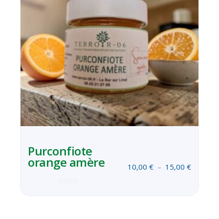
Purconfiote
orange amère
10,00
€
–
15,00
€
Note
0
sur
5