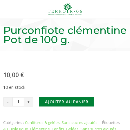
Purconfiote clémentine
Pot de 100 g.
10,00
€
10 en stock
AJOUTER AU PANIER
Catégories :
Confitures & gelées
,
Sans sucres ajoutés
Étiquettes :
AB
,
Biologique
,
Clémentine
,
Confits
,
Gelées
,
Sans sucres ajoutés