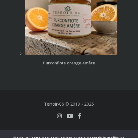
Purconfiote orange amère
Terroir-06
© 2019 - 2025
Français
English
(
Anglais
)