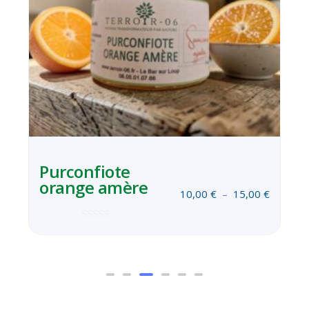
Purconfiote
Siro
orange amère
25cl
10,00
€
–
15,00
€
Note
0
sur
5