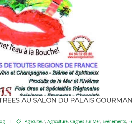
NTREES AU SALON DU PALAIS GOURMA
log
Agriculteur
,
Agriculture
,
Cagnes sur Mer
,
Événements
,
F