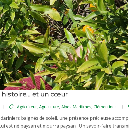
 histoire… et un cœur
Agriculteur
,
Agriculture
,
Alpes Maritimes
,
Clémentines
dariniers baignés de soleil, une présence précieuse accom
Lui est né paysan et mourra paysan. Un savoir-faire transmi