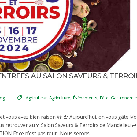
ENTREES AU SALON SAVEURS & TERROI
log
Agriculteur
,
Agriculture
,
Événements
,
Fête
,
Gastronomie
t vous avez bien raison 😋 🎁 Aujourd’hui, on vous gâte !V
us retrouver au🍷 Salon Saveurs & Terroirs de Mandelieu 
N Et ce n’est pas tout…Nous serons...