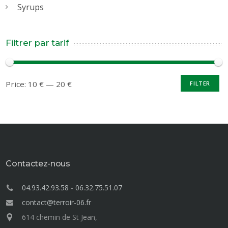
Syrups
Filtrer par tarif
Price:
10 €
—
20 €
FILTER
Contactez-nous
04.93.42.93.58
-
06.32.75.51.07
contact@terroir-06.fr
614 chemin de St Jean,